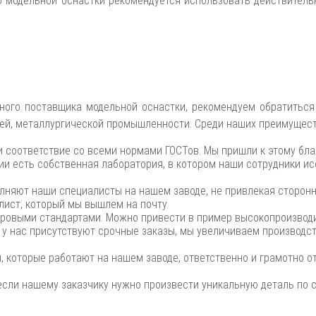
ю модельной оснастки рекомендуется использовать действительн
ного поставщика модельной оснастки, рекомендуем обратиться
щей, металлургической промышленности. Среди наших преимущест
и соответствие со всеми нормами ГОСТов. Мы пришли к этому бла
и есть собственная лаборатория, в котором наши сотрудники ис
няют наши специалисты на нашем заводе, не привлекая сторонни
лист, который мы вышлем на почту.
ровыми стандартами. Можно привести в пример высокопроизводи
 нас присутствуют срочные заказы, мы увеличиваем производст
 которые работают на нашем заводе, ответственно и грамотно от
 если нашему заказчику нужно произвести уникальную деталь по