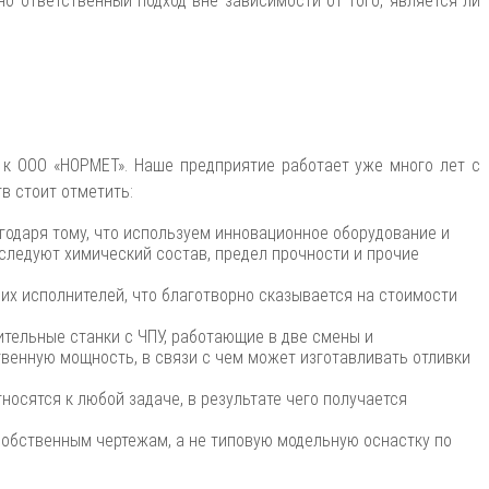
о ответственный подход вне зависимости от того, является ли
 к ООО «НОРМЕТ». Наше предприятие работает уже много лет с
в стоит отметить:
годаря тому, что используем инновационное оборудование и
следуют химический состав, предел прочности и прочие
х исполнителей, что благотворно сказывается на стоимости
тельные станки с ЧПУ, работающие в две смены и
венную мощность, в связи с чем может изготавливать отливки
носятся к любой задаче, в результате чего получается
 собственным чертежам, а не типовую модельную оснастку по