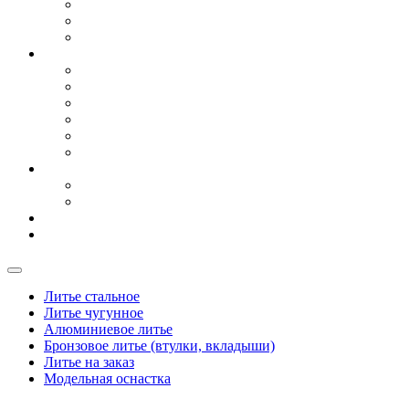
Для сельхоз техники
Для судостроения
Художественное (архитектурное) литье из чугуна
Литье
Литье стальное
Литье чугунное
Алюминиевое литье
Бронзовое литье
Модельная оснастка
Литье на заказ
Сырье
Чугун передельный
Чугун литейный
Логистика
Контакты
Литье стальное
Литье чугунное
Алюминиевое литье
Бронзовое литье (втулки, вкладыши)
Литье на заказ
Модельная оснастка