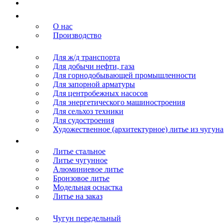
Главная
О компании
О нас
Производство
Продукция
Для ж/д транспорта
Для добычи нефти, газа
Для горнодобывающей промышленности
Для запорной арматуры
Для центробежных насосов
Для энергетического машиностроения
Для сельхоз техники
Для судостроения
Художественное (архитектурное) литье из чугуна
Литье
Литье стальное
Литье чугунное
Алюминиевое литье
Бронзовое литье
Модельная оснастка
Литье на заказ
Сырье
Чугун передельный