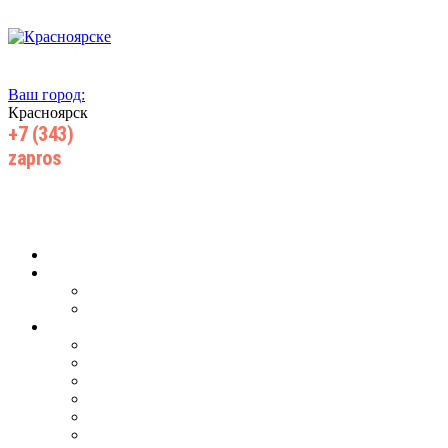
Ваш город:
Красноярск
+7 (343)
385 71 55
zapros
@wiki-prom24.ru
Главная
О компании
О нас
Производство
Продукция
Для ж/д транспорта
Для добычи нефти, газа
Для горнодобывающей промышленности
Для запорной арматуры
Для центробежных насосов
Для энергетического машиностроения