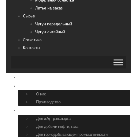
Модельная оснастка
Литье на заказ
Сырье
Чугун передельный
Чугун литейный
Логистика
Контакты
Главная
О компании
О нас
Производство
Продукция
Для ж/д транспорта
Для добычи нефти, газа
Для горнодобывающей промышленности