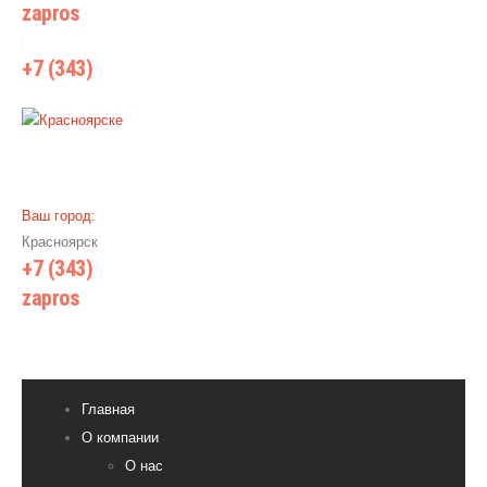
zapros
@wiki-prom24.ru
+7 (343)
385 71 55
Ваш город:
Красноярск
+7 (343)
385 71 55
zapros
@wiki-prom24.ru
Главная
О компании
О нас