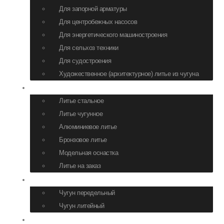
Для запорной арматуры
Для центробежных насосов
Для энергетического машиностроения
Для сельхоз техники
Для судостроения
Художественное (архитектурное) литье из чугуна
Литье
Литье стальное
Литье чугунное
Алюминиевое литье
Бронзовое литье
Модельная оснастка
Литье на заказ
Сырье
Чугун передельный
Чугун литейный
Логистика