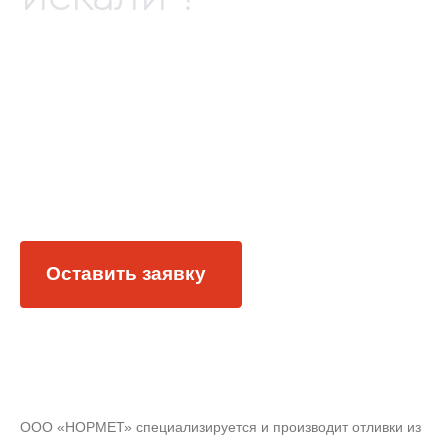
Изготовим любые литые
детали, комплектующие и
заготовки по вашим
чертежам
Оставить заявку
ООО «НОРМЕТ» специализируется и производит отливки из