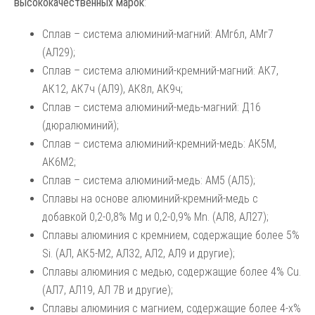
высококачественных марок
:
Сплав – система алюминий-магний: АМг6л, АМг7
(АЛ29);
Сплав – система алюминий-кремний-магний: АК7,
АК12, АК7ч (АЛ9), АК8л, АК9ч;
Сплав – система алюминий-медь-магний: Д16
(дюралюминий);
Сплав – система алюминий-кремний-медь: АК5М,
АК6М2;
Сплав – система алюминий-медь: АМ5 (АЛ5);
Сплавы на основе алюминий-кремний-медь с
добавкой 0,2-0,8% Mg и 0,2-0,9% Mn. (AЛ8, АЛ27);
Сплавы алюминия с кремнием, содержащие более 5%
Si. (АЛ, АК5-М2, АЛ32, АЛ2, АЛ9 и другие);
Сплавы алюминия с медью, содержащие более 4% Cu.
(АЛ7, АЛ19, АЛ 7В и другие);
Сплавы алюминия с магнием, содержащие более 4-х%