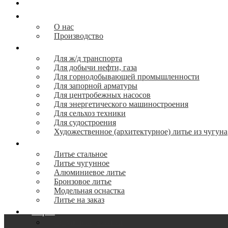
Главная
О компании
О нас
Производство
Продукция
Для ж/д транспорта
Для добычи нефти, газа
Для горнодобывающей промышленности
Для запорной арматуры
Для центробежных насосов
Для энергетического машиностроения
Для сельхоз техники
Для судостроения
Художественное (архитектурное) литье из чугуна
Литье
Литье стальное
Литье чугунное
Алюминиевое литье
Бронзовое литье
Модельная оснастка
Литье на заказ
Сырье
Чугун передельный