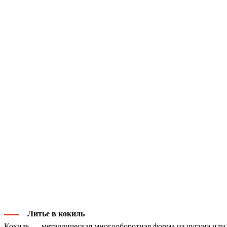
Литье в кокиль
Кокиль — металлическая многооборотная форма из чугуна или 