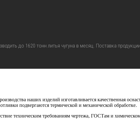
одить до 1620 тонн литья чугуна в месяц. Поставка продукции
роизводства наших изделий изготавливается качественная оснас
 отливки подвергаются термической и механической обработке.
тствие техническим требованиям чертежа, ГОСТам и химическому