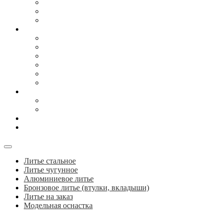
Для сельхоз техники
Для судостроения
Художественное (архитектурное) литье из чугуна
Литье
Литье стальное
Литье чугунное
Алюминиевое литье
Бронзовое литье
Модельная оснастка
Литье на заказ
Сырье
Чугун передельный
Чугун литейный
Логистика
Контакты
Литье стальное
Литье чугунное
Алюминиевое литье
Бронзовое литье (втулки, вкладыши)
Литье на заказ
Модельная оснастка