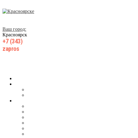
Ваш город:
Красноярск
+7 (343)
385 71 55
zapros
@wiki-prom24.ru
Главная
О компании
О нас
Производство
Продукция
Для ж/д транспорта
Для добычи нефти, газа
Для горнодобывающей промышленности
Для запорной арматуры
Для центробежных насосов
Для энергетического машиностроения