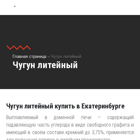
Контакты
Главная страница
»
Чугун литейный
Чугун литейный
Чугун литейный купить в Екатеринбурге
Выплавляемый в доменной печи – содержащий
подавляющую часть углерода в виде свободного графита и
имеющий в своём составе кремний до 3,75%; применяется
для получения отливок в литейном производстве.