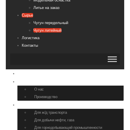
Модельная оснастка
Литье на заказ
Сырье
Чугун передельный
Чугун литейный
Логистика
Контакты
Главная
О компании
О нас
Производство
Продукция
Для ж/д транспорта
Для добычи нефти, газа
Для горнодобывающей промышленности