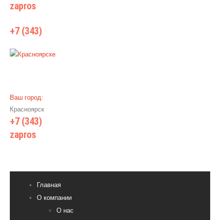
zapros
@wiki-prom24.ru
+7 (343)
385 71 55
Ваш город:
Красноярск
+7 (343)
385 71 55
zapros
@wiki-prom24.ru
Главная
О компании
О нас