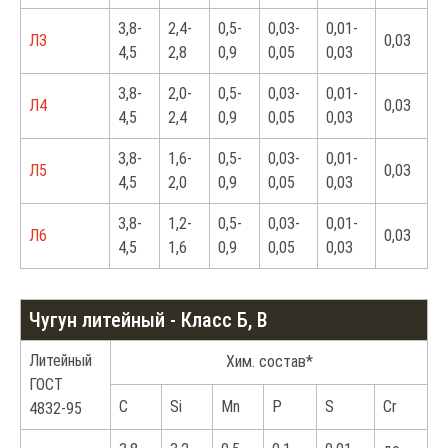
3,8-
2,4-
0,5-
0,03-
0,01-
Л3
0,03
4,5
2,8
0,9
0,05
0,03
3,8-
2,0-
0,5-
0,03-
0,01-
Л4
0,03
4,5
2,4
0,9
0,05
0,03
3,8-
1,6-
0,5-
0,03-
0,01-
Л5
0,03
4,5
2,0
0,9
0,05
0,03
3,8-
1,2-
0,5-
0,03-
0,01-
Л6
0,03
4,5
1,6
0,9
0,05
0,03
Чугун литейный - Класс Б, В
Литейный
Хим. состав*
ГОСТ
С
Si
Mn
P
S
Cr
4832-95