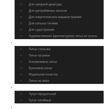
Для запорной арматуры
Для центробежных насосов
Для энергетического машиностроения
Для сельхоз техники
Для судостроения
Художественное (архитектурное) литье из чугуна
Литье
Литье стальное
Литье чугунное
Алюминиевое литье
Бронзовое литье
Модельная оснастка
Литье на заказ
Сырье
Чугун передельный
Чугун литейный
Логистика